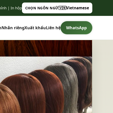
hỉnh | In hộp
🇻🇳
Vietnamese
CHỌN NGÔN NGỮ
h
Nhãn riêng
Xuất khẩu
Liên hệ
WhatsApp