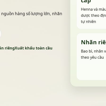
cấp
Henna và màu
g nguồn hàng số lượng lớn, nhãn
dược theo đị
tự nhiên
Nhãn ri
n riêng
Xuất khẩu toàn cầu
Bao bì, nhãn v
theo yêu cầu